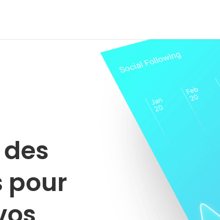
 des
s pour
vos