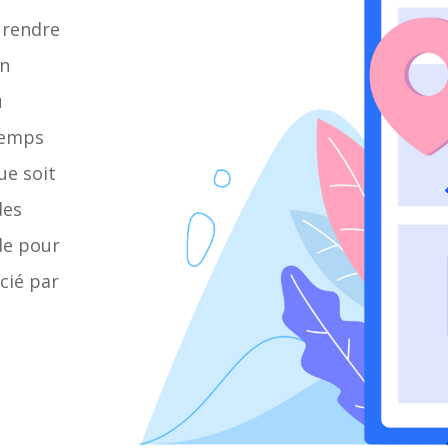
 rendre
en
u
temps
ue soit
des
de pour
écié par