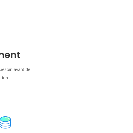
ment
besoin avant de
tion.