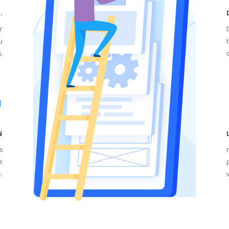
.
r
u
t
.
N
s
re
.